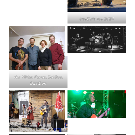
DeeDots live 2024
vlnr Viktor, Panos, DotDee,
DustDee