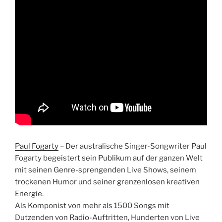
Paul Fogarty
– Der australische Singer-Songwriter Paul
Fogarty begeistert sein Publikum auf der ganzen Welt
mit seinen Genre-sprengenden Live Shows, seinem
trockenen Humor und seiner grenzenlosen kreativen
Energie.
Als Komponist von mehr als 1500 Songs mit
Dutzenden von Radio-Auftritten, Hunderten von Live