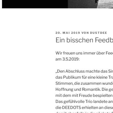
VERÖFFENTLICHT
20. MAI 2019
VON
DUSTDEE
AM
Ein bisschen Feed
Wir freuen uns immer über Feed
am 3.5.2019:
„Den Abschluss machte das Si
das Publikum für eine kleine Tr
Stimmen, die zusammen wunder
Hoffnung und Romantik. Die ge
mit dem mit Freude bespielten 
Das gefühlvolle Trio landete a
die DEEDOTS erhielten an di