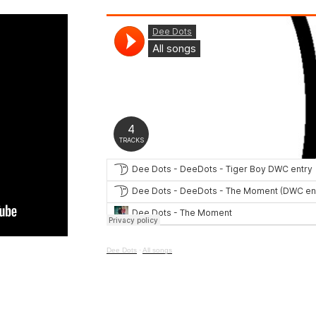
Dee Dots
·
All songs
cloud