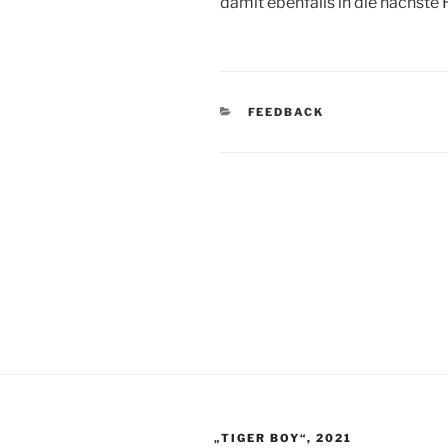
damit ebenfalls in die nächste 
KATEGORIEN
FEEDBACK
Beitragsnavigation
„TIGER BOY“, 2021