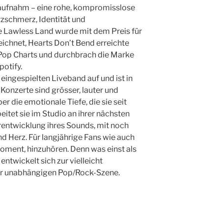
 aufnahm – eine rohe, kompromisslose
schmerz, Identität und
e Lawless Land wurde mit dem Preis für
ichnet, Hearts Don’t Bend erreichte
Pop Charts und durchbrach die Marke
potify.
 eingespielten Liveband auf und ist in
 Konzerte sind grösser, lauter und
r die emotionale Tiefe, die sie seit
eitet sie im Studio an ihrer nächsten
rentwicklung ihres Sounds, mit noch
d Herz. Für langjährige Fans wie auch
Moment, hinzuhören. Denn was einst als
twickelt sich zur vielleicht
er unabhängigen Pop/Rock-Szene.