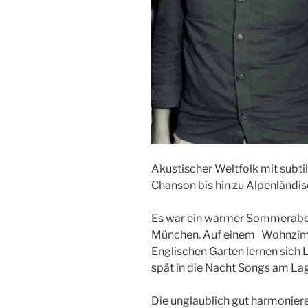
Akustischer Weltfolk mit subt
Chanson bis hin zu Alpenländi
Es war ein warmer Sommeraben
München. Auf einem Wohnzimm
Englischen Garten lernen sich 
spät in die Nacht Songs am Lag
Die unglaublich gut harmoni