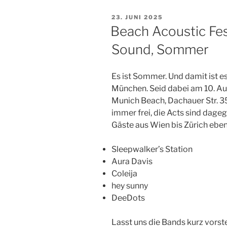
VERÖFFENTLICHT
23. JUNI 2025
AM
Beach Acoustic Fes
Sound, Sommer
Es ist Sommer. Und damit ist es 
München. Seid dabei am 10. Au
Munich Beach, Dachauer Str. 35,
immer frei, die Acts sind dage
Gäste aus Wien bis Zürich eben
Sleepwalker’s Station
Aura Davis
Coleija
hey sunny
DeeDots
Lasst uns die Bands kurz vorste