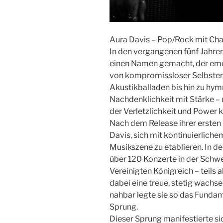
Aura Davis – Pop/Rock mit Cha
In den vergangenen fünf Jahre
einen Namen gemacht, der emot
von kompromissloser Selbstent
Akustikballaden bis hin zu hy
Nachdenklichkeit mit Stärke – u
der Verletzlichkeit und Power k
Nach dem Release ihrer ersten
Davis, sich mit kontinuierliche
Musikszene zu etablieren. In d
über 120 Konzerte in der Schwe
Vereinigten Königreich – teils a
dabei eine treue, stetig wachs
nahbar legte sie so das Fundam
Sprung.
Dieser Sprung manifestierte s