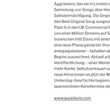
Aggressive, das sie in London
Sammlung von Songs über Herz
Selbstermächtigung. Die Singl
den Best Original Song ausgeze
Platz 6 in den UK Commercial 
von einer Million Streams auf S
Inzwischen tritt Davis mit einer
eine neue Phase gestartet. Ihre
energiegeladener – behalten abe
Beginn auszeichnet. Aktuell arb
Veröffentlichung – einer Weite
mehr Kante, Selbstvertrauen un
neue Hörer:innen ist jetzt der 
Underdog-Geschichte begann, en
spannendsten Künstlerreise d
www.auradavis.com