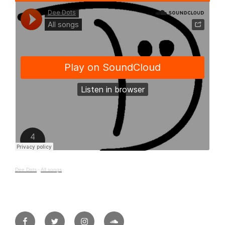
Dee Dots
·
All songs
Facebook
Twitter
Instagram
Soundcloud