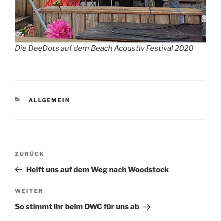
Die DeeDots auf dem Beach Acoustiv Festival 2020
KATEGORIEN
ALLGEMEIN
Beitragsnavigation
Vorheriger
ZURÜCK
Beitrag
Helft uns auf dem Weg nach Woodstock
Nächster
WEITER
Beitrag
So stimmt ihr beim DWC für uns ab