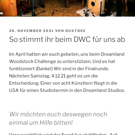
VERÖFFENTLICHT
28. NOVEMBER 2021
VON
DUSTDEE
AM
So stimmt ihr beim DWC für uns ab
Im April hatten wir euch gebeten, uns beim Dreamland
Woodstock Challenge zu unterstützen. Und es hat
funktioniert (Danke!) Wir sind in der Finalrunde.
Nächsten Samstag, 4.12.21 geht es um die
Entscheidung. Einer von acht Künstlern fliegt in die
USA für einen Studiotermin in den Dreamland Studios.
Wir möchten euch deswegen noch
einmal um Hilfe bitten!
Voraussichtlich wird der Event live stattfinden . Auf