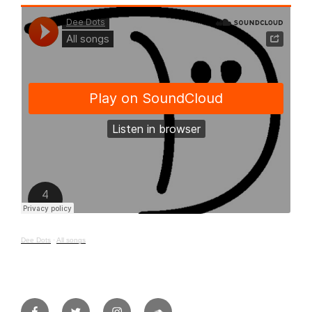
Dee Dots
·
All songs
Facebook
Twitter
Instagram
Soundcloud