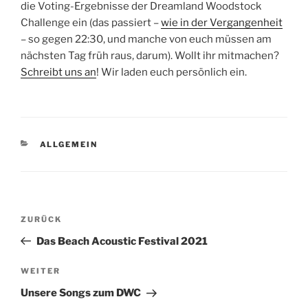
die Voting-Ergebnisse der Dreamland Woodstock
Challenge ein (das passiert –
wie in der Vergangenheit
– so gegen 22:30, und manche von euch müssen am
nächsten Tag früh raus, darum). Wollt ihr mitmachen?
Schreibt uns an
! Wir laden euch persönlich ein.
KATEGORIEN
ALLGEMEIN
Beitragsnavigation
Vorheriger
ZURÜCK
Beitrag
Das Beach Acoustic Festival 2021
Nächster
WEITER
Beitrag
Unsere Songs zum DWC